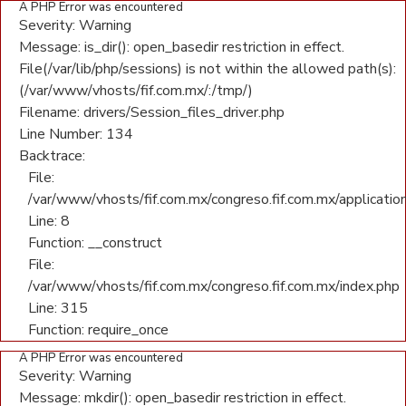
A PHP Error was encountered
Severity: Warning
Message: is_dir(): open_basedir restriction in effect.
File(/var/lib/php/sessions) is not within the allowed path(s):
(/var/www/vhosts/fif.com.mx/:/tmp/)
Filename: drivers/Session_files_driver.php
Line Number: 134
Backtrace:
File:
/var/www/vhosts/fif.com.mx/congreso.fif.com.mx/application
Line: 8
Function: __construct
File:
/var/www/vhosts/fif.com.mx/congreso.fif.com.mx/index.php
Line: 315
Function: require_once
A PHP Error was encountered
Severity: Warning
Message: mkdir(): open_basedir restriction in effect.