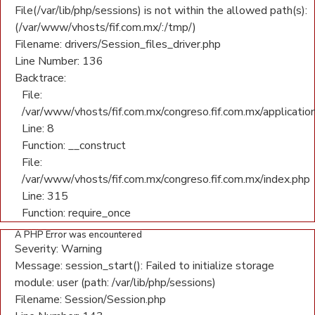
File(/var/lib/php/sessions) is not within the allowed path(s):
(/var/www/vhosts/fif.com.mx/:/tmp/)
Filename: drivers/Session_files_driver.php
Line Number: 136
Backtrace:
File:
/var/www/vhosts/fif.com.mx/congreso.fif.com.mx/application
Line: 8
Function: __construct
File:
/var/www/vhosts/fif.com.mx/congreso.fif.com.mx/index.php
Line: 315
Function: require_once
A PHP Error was encountered
Severity: Warning
Message: session_start(): Failed to initialize storage
module: user (path: /var/lib/php/sessions)
Filename: Session/Session.php